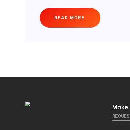
READ MORE
Make 
REQUES
Faceboo